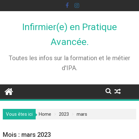
Skip
to
content
Infirmier(e) en Pratique
Avancée.
Toutes les infos sur la formation et le métier
d'IPA.
Vous êtes ici
Home
2023
mars
Mois :
mars 2023