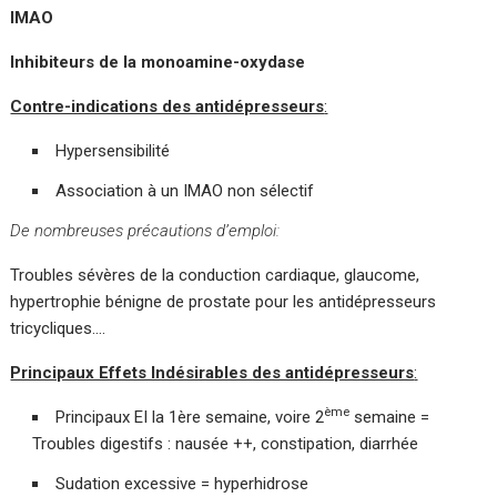
IMAO
Inhibiteurs de la monoamine-oxydase
Contre-indications des antidépresseurs
:
Hypersensibilité
Association à un IMAO non sélectif
De nombreuses précautions d’emploi:
Troubles sévères de la conduction cardiaque, glaucome,
hypertrophie bénigne de prostate pour les antidépresseurs
tricycliques….
Principaux Effets Indésirables des antidépresseurs
:
ème
Principaux EI la 1ère semaine, voire 2
semaine =
Troubles digestifs : nausée ++, constipation, diarrhée
Sudation excessive = hyperhidrose