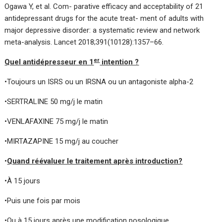
Ogawa Y, et al. Com- parative efficacy and acceptability of 21
antidepressant drugs for the acute treat- ment of adults with
major depressive disorder: a systematic review and network
meta-analysis. Lancet 2018;391(10128):1357–66.
er
Quel antidépresseur en 1
intention ?
•Toujours un ISRS ou un IRSNA ou un antagoniste alpha-2
•SERTRALINE 50 mg/j le matin
•VENLAFAXINE 75 mg/j le matin
•MIRTAZAPINE 15 mg/j au coucher
•
Quand réévaluer le traitement après introduction?
•À 15 jours
•Puis une fois par mois
•Ou à 15 jours après une modification posologique