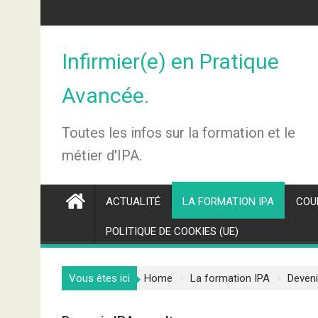
Skip
to
content
Infirmier(e) en Pratique
Avancée.
Toutes les infos sur la formation et le
métier d'IPA.
ACTUALITÉ
LA FORMATION IPA
COU
POLITIQUE DE COOKIES (UE)
Vous êtes ici
Home
La formation IPA
Deveni