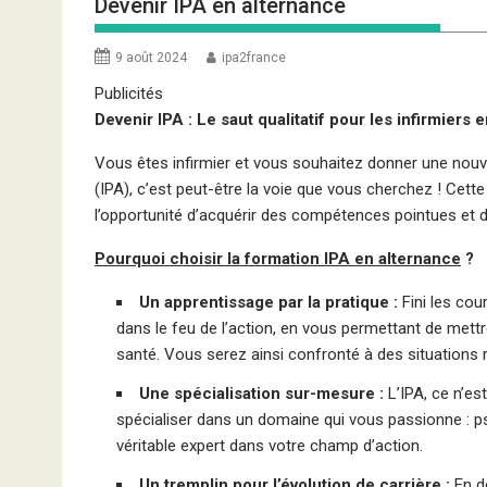
Devenir IPA en alternance
9 août 2024
ipa2france
Publicités
Devenir IPA : Le saut qualitatif pour les infirmiers 
Vous êtes infirmier et vous souhaitez donner une nouve
(IPA), c’est peut-être la voie que vous cherchez ! Cet
l’opportunité d’acquérir des compétences pointues et d
Pourquoi choisir la formation IPA en alternance
?
Un apprentissage par la pratique :
Fini les cou
dans le feu de l’action, en vous permettant de met
santé. Vous serez ainsi confronté à des situations r
Une spécialisation sur-mesure :
L’IPA, ce n’es
spécialiser dans un domaine qui vous passionne : p
véritable expert dans votre champ d’action.
Un tremplin pour l’évolution de carrière :
En de