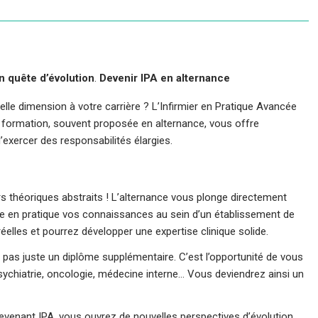
en quête d’évolution
.
Devenir IPA en alternance
lle dimension à votre carrière ? L’Infirmier en Pratique Avancée
te formation, souvent proposée en alternance, vous offre
’exercer des responsabilités élargies.
rs théoriques abstraits ! L’alternance vous plonge directement
tre en pratique vos connaissances au sein d’un établissement de
éelles et pourrez développer une expertise clinique solide.
t pas juste un diplôme supplémentaire. C’est l’opportunité de vous
sychiatrie, oncologie, médecine interne… Vous deviendrez ainsi un
venant IPA, vous ouvrez de nouvelles perspectives d’évolution.