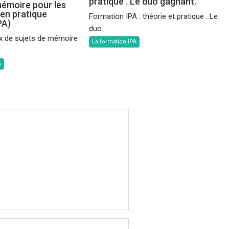
pratique . Le duo gagnant.
mémoire pour les
 en pratique
Formation IPA : théorie et pratique . Le
PA)
duo...
x de sujets de mémoire
La formation IPA
A