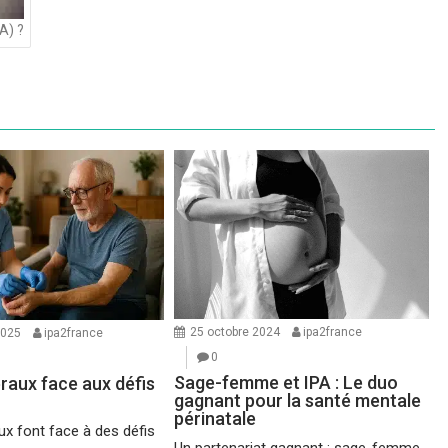
A) ?
25 octobre 2024
ipa2france
2025
ipa2france
0
Sage-femme et IPA : Le duo
éraux face aux défis
gagnant pour la santé mentale
périnatale
ux font face à des défis
Un partenariat gagnant : sage-femme