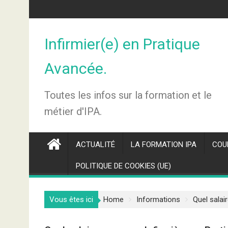
Skip
to
content
Infirmier(e) en Pratique
Avancée.
Toutes les infos sur la formation et le
métier d'IPA.
ACTUALITÉ
LA FORMATION IPA
COU
POLITIQUE DE COOKIES (UE)
Vous êtes ici
Home
Informations
Quel salai